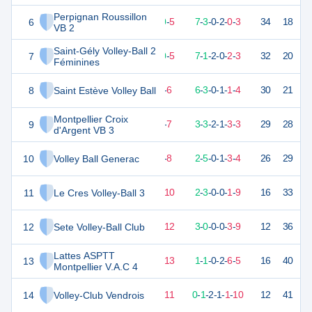
Perpignan Roussillon
6
32
15
10
-
5
7
-
3
-
0
-
2
-
0
-
3
34
18
V
VB 2
Saint-Gély Volley-Ball 2
7
28
15
10
-
5
7
-
1
-
2
-
0
-
2
-
3
32
20
V
Féminines
8
Saint Estève Volley Ball
28
15
9
-
6
6
-
3
-
0
-
1
-
1
-
4
30
21
V
Montpellier Croix
9
23
15
8
-
7
3
-
3
-
2
-
1
-
3
-
3
29
28
D
d'Argent VB 3
10
Volley Ball Generac
22
15
7
-
8
2
-
5
-
0
-
1
-
3
-
4
26
29
D
11
Le Cres Volley-Ball 3
15
15
5
-
10
2
-
3
-
0
-
0
-
1
-
9
16
33
D
12
Sete Volley-Ball Club
9
15
3
-
12
3
-
0
-
0
-
0
-
3
-
9
12
36
D
Lattes ASPTT
13
8
15
2
-
13
1
-
1
-
0
-
2
-
6
-
5
16
40
D
Montpellier V.A.C 4
14
Volley-Club Vendrois
5
15
3
-
11
0
-
1
-
2
-
1
-
1
-
10
12
41
D