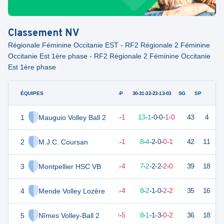
Classement
NV
Régionale Féminine Occitanie EST - RF2 Régionale 2 Féminine
Occitanie Est 1ère phase - RF2 Régionale 2 Féminine Occitanie
Est 1ère phase
ÉQUIPES
PTS
JO
G-P
30-31-32-23-13-03
SG
SP
1
Mauguio Volley Ball 2
42
15
14
-
1
13
-
1
-
0
-
0
-
1
-
0
43
4
V
2
M.J.C. Coursan
40
15
14
-
1
8
-
4
-
2
-
0
-
0
-
1
42
11
V
3
Montpellier HSC VB
33
15
11
-
4
7
-
2
-
2
-
2
-
2
-
0
39
18
V
4
Mende Volley Lozère
32
15
11
-
4
8
-
2
-
1
-
0
-
2
-
2
35
16
V
5
Nîmes Volley-Ball 2
32
15
10
-
5
8
-
1
-
1
-
3
-
0
-
2
36
18
V