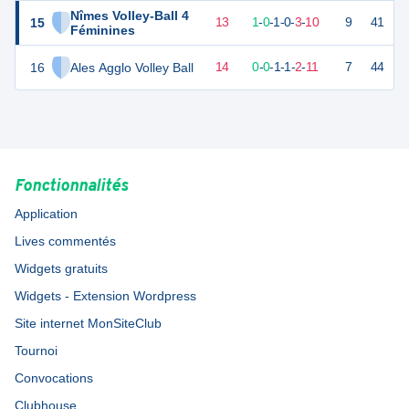
Nîmes Volley-Ball 4
15
5
15
2
-
13
1
-
0
-
1
-
0
-
3
-
10
9
41
D
Féminines
16
Ales Agglo Volley Ball
3
15
1
-
14
0
-
0
-
1
-
1
-
2
-
11
7
44
D
Fonctionnalités
Application
Lives commentés
Widgets gratuits
Widgets - Extension Wordpress
Site internet MonSiteClub
Tournoi
Convocations
Clubhouse