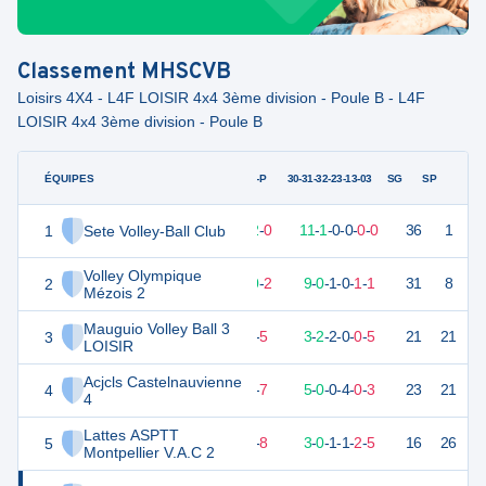
Classement
MHSCVB
Loisirs 4X4 - L4F LOISIR 4x4 3ème division - Poule B - L4F
LOISIR 4x4 3ème division - Poule B
ÉQUIPES
PTS
JO
G-P
30-31-32-23-13-03
SG
SP
1
Sete Volley-Ball Club
36
12
12
-
0
11
-
1
-
0
-
0
-
0
-
0
36
1
V
Volley Olympique
2
29
12
10
-
2
9
-
0
-
1
-
0
-
1
-
1
31
8
V
Mézois 2
Mauguio Volley Ball 3
3
19
12
7
-
5
3
-
2
-
2
-
0
-
0
-
5
21
21
V
LOISIR
Acjcls Castelnauvienne
4
19
12
5
-
7
5
-
0
-
0
-
4
-
0
-
3
23
21
D
4
Lattes ASPTT
5
12
12
4
-
8
3
-
0
-
1
-
1
-
2
-
5
16
26
V
Montpellier V.A.C 2