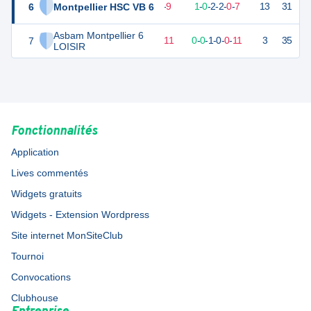
6
Montpellier HSC VB 6
9
12
3
-
9
1
-
0
-
2
-
2
-
0
-
7
13
31
D
Asbam Montpellier 6
7
2
12
1
-
11
0
-
0
-
1
-
0
-
0
-
11
3
35
D
LOISIR
Fonctionnalités
Application
Lives commentés
Widgets gratuits
Widgets - Extension Wordpress
Site internet MonSiteClub
Tournoi
Convocations
Clubhouse