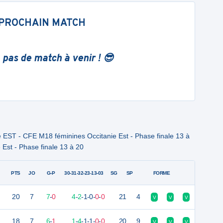
PROCHAIN MATCH
 pas de match à venir ! 😎
 EST - CFE M18 féminines Occitanie Est - Phase finale 13 à
Est - Phase finale 13 à 20
PTS
JO
G-P
30-31-32-23-13-03
SG
SP
FORME
20
7
7
-
0
4
-
2
-
1
-
0
-
0
-
0
21
4
V
V
V
18
7
6
-
1
1
-
4
-
1
-
1
-
0
-
0
20
9
V
V
V