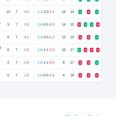
10
7
4
-
3
1
-
1
-
2
-
0
-
2
-
1
14
14
V
D
V
s
9
7
2
-
5
2
-
0
-
0
-
3
-
2
-
0
14
15
D
V
V
D
6
7
4
-
1
3
-
1
-
0
-
0
-
1
-
2
13
10
D
D
V
8
6
7
2
-
5
1
-
0
-
1
-
1
-
2
-
2
10
17
V
D
D
D
2
7
2
-
4
1
-
0
-
1
-
1
-
0
-
4
8
17
D
D
V
0
7
1
-
5
1
-
0
-
0
-
0
-
1
-
5
4
18
D
D
D