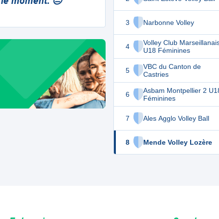
 le moment. 😔
3
Narbonne Volley
Volley Club Marseillanai
4
U18 Féminines
VBC du Canton de
5
Castries
Asbam Montpellier 2 U1
6
Féminines
7
Ales Agglo Volley Ball
8
Mende Volley Lozère