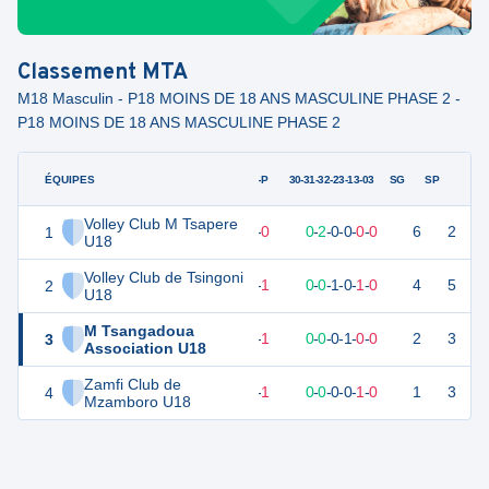
Classement
MTA
M18 Masculin - P18 MOINS DE 18 ANS MASCULINE PHASE 2 -
P18 MOINS DE 18 ANS MASCULINE PHASE 2
ÉQUIPES
PTS
JO
G-P
30-31-32-23-13-03
SG
SP
Volley Club M Tsapere
1
6
2
2
-
0
0
-
2
-
0
-
0
-
0
-
0
6
2
U18
Volley Club de Tsingoni
2
2
2
1
-
1
0
-
0
-
1
-
0
-
1
-
0
4
5
U18
M Tsangadoua
3
1
1
0
-
1
0
-
0
-
0
-
1
-
0
-
0
2
3
Association U18
Zamfi Club de
4
0
1
0
-
1
0
-
0
-
0
-
0
-
1
-
0
1
3
Mzamboro U18