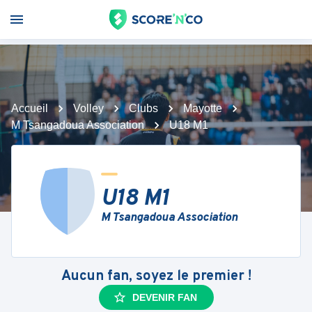
Accueil
Volley
Clubs
Mayotte
M Tsangadoua Association
U18 M1
U18 M1
M Tsangadoua Association
Aucun fan, soyez le premier !
DEVENIR FAN