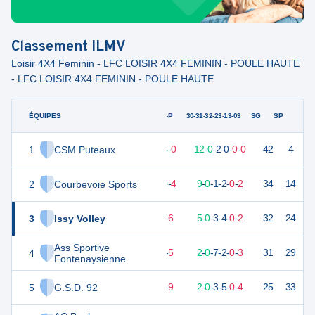
Classement
ILMV
Loisir 4X4 Feminin - LFC LOISIR 4X4 FEMININ - POULE HAUTE
- LFC LOISIR 4X4 FEMININ - POULE HAUTE
ÉQUIPES
PTS
JO
G-P
30-31-32-23-13-03
SG
SP
1
CSM Puteaux
40
14
14
-
0
12
-
0
-
2
-
0
-
0
-
0
42
4
V
2
Courbevoie Sports
31
14
10
-
4
9
-
0
-
1
-
2
-
0
-
2
34
14
V
3
Issy Volley
25
14
8
-
6
5
-
0
-
3
-
4
-
0
-
2
32
24
D
Ass Sportive
4
22
14
9
-
5
2
-
0
-
7
-
2
-
0
-
3
31
29
V
Fontenaysienne
5
G.S.D. 92
17
14
5
-
9
2
-
0
-
3
-
5
-
0
-
4
25
33
D