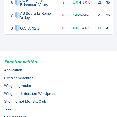
AC Boulogne
6
14
14
5
-
9
1
-
0
-
4
-
3
-
0
-
6
21
35
D
Billancourt Volley
AS Bourg-la-Reine
7
13
14
4
-
10
1
-
0
-
3
-
4
-
0
-
6
20
36
D
Volley
8
G.S.D. 92 2
6
14
1
-
13
0
-
0
-
1
-
4
-
0
-
9
11
41
D
Fonctionnalités
Application
Lives commentés
Widgets gratuits
Widgets - Extension Wordpress
Site internet MonSiteClub
Tournoi