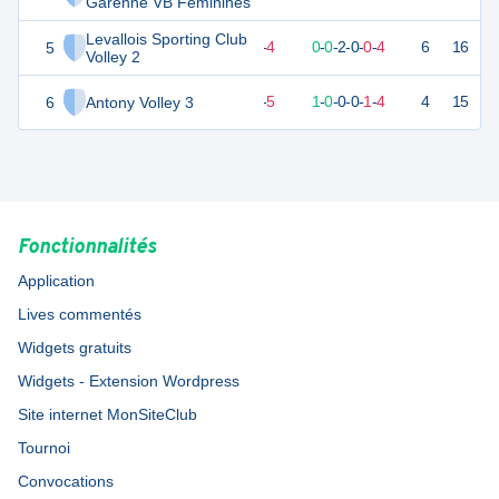
Garenne VB Féminines
Levallois Sporting Club
5
4
6
2
-
4
0
-
0
-
2
-
0
-
0
-
4
6
16
D
Volley 2
6
Antony Volley 3
3
6
1
-
5
1
-
0
-
0
-
0
-
1
-
4
4
15
D
Fonctionnalités
Application
Lives commentés
Widgets gratuits
Widgets - Extension Wordpress
Site internet MonSiteClub
Tournoi
Convocations