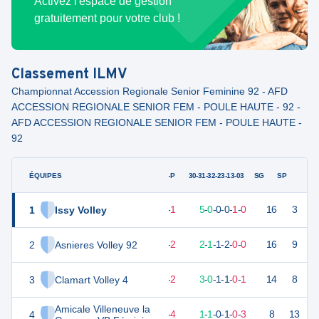
Activez l'espace de gestion
gratuitement pour votre club !
Classement
ILMV
Championnat Accession Regionale Senior Feminine 92 - AFD
ACCESSION REGIONALE SENIOR FEM - POULE HAUTE - 92 -
AFD ACCESSION REGIONALE SENIOR FEM - POULE HAUTE -
92
ÉQUIPES
PTS
JO
G-P
30-31-32-23-13-03
SG
SP
1
Issy Volley
15
6
5
-
1
5
-
0
-
0
-
0
-
1
-
0
16
3
V
2
Asnieres Volley 92
13
6
4
-
2
2
-
1
-
1
-
2
-
0
-
0
16
9
V
3
Clamart Volley 4
12
6
4
-
2
3
-
0
-
1
-
1
-
0
-
1
14
8
V
Amicale Villeneuve la
4
7
6
2
-
4
1
-
1
-
0
-
1
-
0
-
3
8
13
D