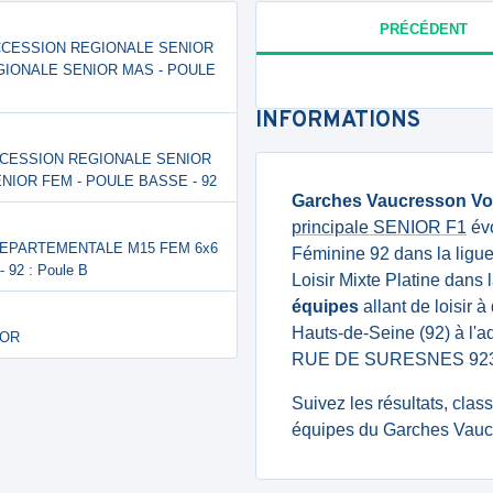
PRÉCÉDENT
MF ACCESSION REGIONALE SENIOR
EGIONALE SENIOR MAS - POULE
INFORMATIONS
FF ACCESSION REGIONALE SENIOR
NIOR FEM - POULE BASSE - 92
Garches Vaucresson Vol
principale SENIOR F1
évo
TERDEPARTEMENTALE M15 FEM 6x6
Féminine 92 dans la ligu
92 : Poule B
Loisir Mixte Platine dans
équipes
allant de loisir 
Hauts-de-Seine (92) à l
 OR
RUE DE SURESNES 92
Suivez les résultats, cla
équipes du Garches Vaucr