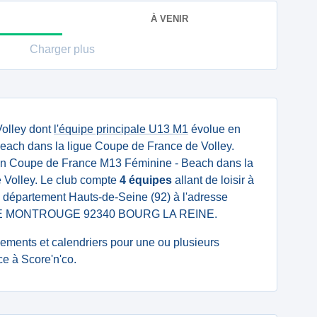
À VENIR
Charger plus
Volley dont
l'équipe principale U13 M1
évolue en
ach dans la ligue Coupe de France de Volley.
n Coupe de France M13 Féminine - Beach dans la
 Volley. Le club compte
4 équipes
allant de loisir à
le département Hauts-de-Seine (92) à l'adresse
 DE MONTROUGE 92340 BOURG LA REINE.
ssements et calendriers pour une ou plusieurs
e à Score'n'co.