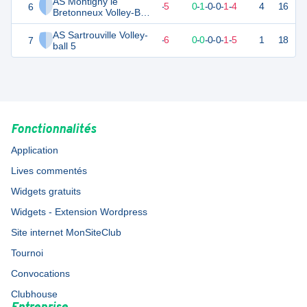
AS Montigny le
6
3
6
1
-
5
0
-
1
-
0
-
0
-
1
-
4
4
16
V
Bretonneux Volley-Ball
2
AS Sartrouville Volley-
7
0
6
0
-
6
0
-
0
-
0
-
0
-
1
-
5
1
18
D
ball 5
Fonctionnalités
Application
Lives commentés
Widgets gratuits
Widgets - Extension Wordpress
Site internet MonSiteClub
Tournoi
Convocations
Clubhouse