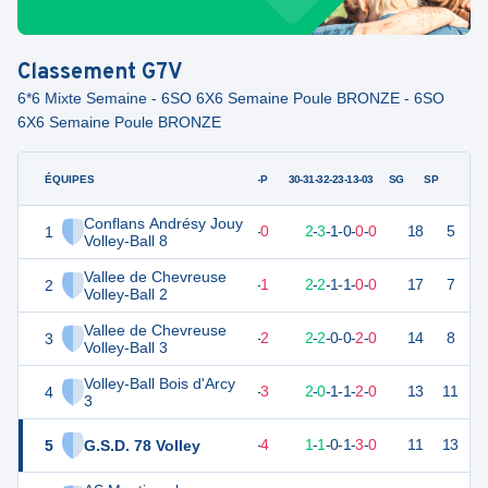
Classement
G7V
6*6 Mixte Semaine - 6SO 6X6 Semaine Poule BRONZE - 6SO
6X6 Semaine Poule BRONZE
ÉQUIPES
PTS
JO
G-P
30-31-32-23-13-03
SG
SP
Conflans Andrésy Jouy
1
17
6
6
-
0
2
-
3
-
1
-
0
-
0
-
0
18
5
V
Volley-Ball 8
Vallee de Chevreuse
2
15
6
5
-
1
2
-
2
-
1
-
1
-
0
-
0
17
7
V
Volley-Ball 2
Vallee de Chevreuse
3
12
6
4
-
2
2
-
2
-
0
-
0
-
2
-
0
14
8
D
Volley-Ball 3
Volley-Ball Bois d'Arcy
4
9
6
3
-
3
2
-
0
-
1
-
1
-
2
-
0
13
11
V
3
5
G.S.D. 78 Volley
7
6
2
-
4
1
-
1
-
0
-
1
-
3
-
0
11
13
D