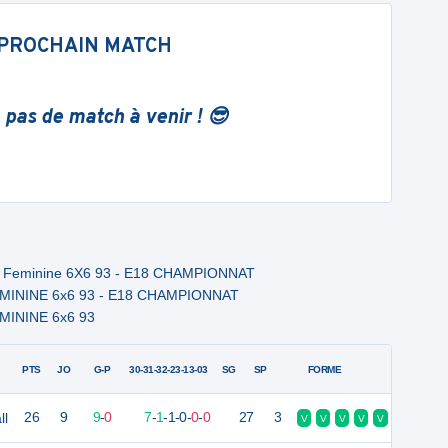
PROCHAIN MATCH
 pas de match à venir ! 😎
8 Feminine 6X6 93 - E18 CHAMPIONNAT
ININE 6x6 93 - E18 CHAMPIONNAT
ININE 6x6 93
PTS
JO
G-P
30-31-32-23-13-03
SG
SP
FORME
ll
26
9
9
-
0
7
-
1
-
1
-
0
-
0
-
0
27
3
V
V
V
V
V