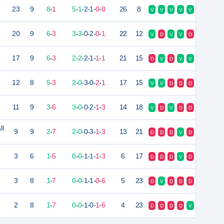
23
9
8
-
1
5
-
1
-
2
-
1
-
0
-
0
26
8
V
V
V
V
V
20
9
6
-
3
3
-
3
-
0
-
2
-
0
-
1
22
12
V
D
V
V
D
17
9
6
-
3
2
-
2
-
2
-
1
-
1
-
1
21
15
D
V
D
V
V
12
8
5
-
3
2
-
0
-
3
-
0
-
2
-
1
17
15
V
V
D
D
D
11
9
3
-
6
3
-
0
-
0
-
2
-
1
-
3
14
18
V
D
V
D
D
ll
9
9
2
-
7
2
-
0
-
0
-
3
-
1
-
3
13
21
D
D
D
V
D
3
6
1
-
5
0
-
0
-
1
-
1
-
1
-
3
6
17
D
D
D
V
D
3
8
1
-
7
0
-
0
-
1
-
1
-
0
-
6
5
23
D
V
D
D
D
2
8
1
-
7
0
-
0
-
1
-
0
-
1
-
6
4
23
D
D
D
D
V