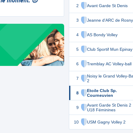
 le moment. 😔
2
Avant Garde St Denis
3
Jeanne d'ARC de Rosny
4
AS Bondy Volley
5
Club Sportif Mun Epinay
6
Tremblay AC Volley-ball
Noisy le Grand Volley-Ba
7
2
Etoile Club Sp.
8
Courneuvien
Avant Garde St Denis 2
9
U18 Féminines
10
USM Gagny Volley 2