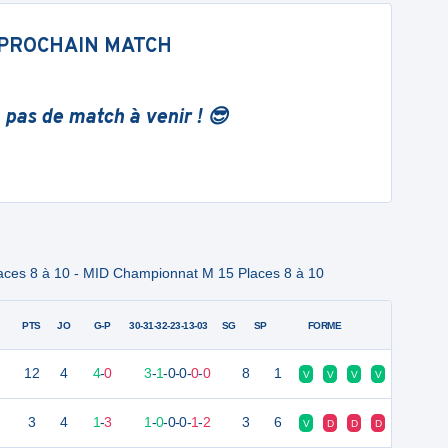
PROCHAIN MATCH
 pas de match à venir ! 😎
ces 8 à 10 - MID Championnat M 15 Places 8 à 10
PTS
JO
G-P
30-31-32-23-13-03
SG
SP
FORME
12
4
4
-
0
3
-
1
-
0
-
0
-
0
-
0
8
1
V
V
V
V
3
4
1
-
3
1
-
0
-
0
-
0
-
1
-
2
3
6
V
D
D
D