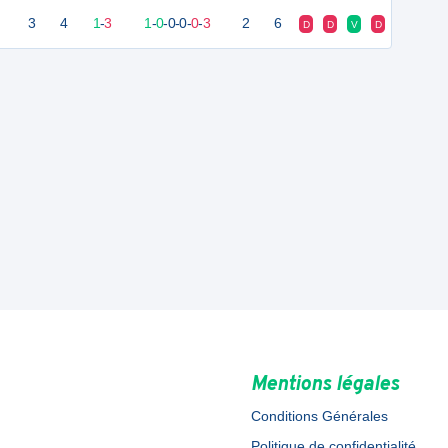
3
4
1
-
3
1
-
0
-
0
-
0
-
0
-
3
2
6
D
D
V
D
Mentions légales
Conditions Générales
Politique de confidentialité