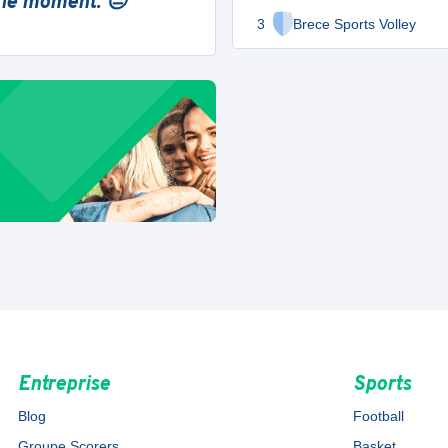
 le moment. 😔
3
Brece Sports Volley
Entreprise
Sports
Blog
Football
Groupe Scorers
Basket