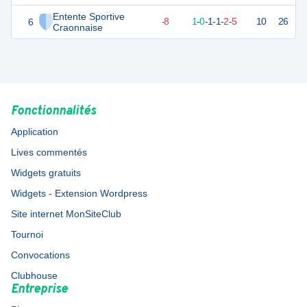
Entente Sportive
6
6
10
2
-
8
1
-
0
-
1
-
1
-
2
-
5
10
26
D
Craonnaise
Fonctionnalités
Application
Lives commentés
Widgets gratuits
Widgets - Extension Wordpress
Site internet MonSiteClub
Tournoi
Convocations
Clubhouse
Entreprise