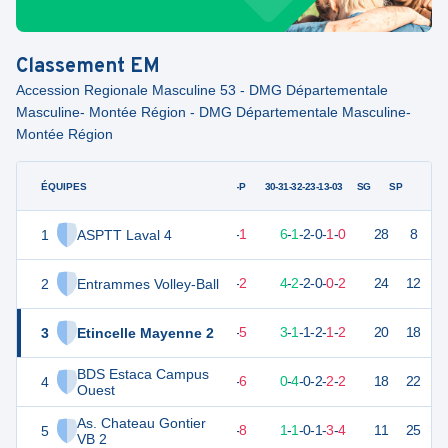
Classement
EM
Accession Regionale Masculine 53 - DMG Départementale
Masculine- Montée Région - DMG Départementale Masculine-
Montée Région
ÉQUIPES
PTS
JO
G-P
30-31-32-23-13-03
SG
SP
1
ASPTT Laval 4
25
10
9
-
1
6
-
1
-
2
-
0
-
1
-
0
28
8
V
2
Entrammes Volley-Ball
22
10
8
-
2
4
-
2
-
2
-
0
-
0
-
2
24
12
V
3
Etincelle Mayenne 2
16
10
5
-
5
3
-
1
-
1
-
2
-
1
-
2
20
18
D
BDS Estaca Campus
4
14
10
4
-
6
0
-
4
-
0
-
2
-
2
-
2
18
22
D
Ouest
As. Chateau Gontier
5
7
10
2
-
8
1
-
1
-
0
-
1
-
3
-
4
11
25
V
VB 2