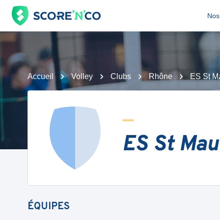
Nos 
Accueil
Volley
Clubs
Rhône
ES St M
ES St Mau
ÉQUIPES