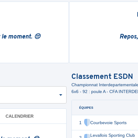
r le moment. 😔
Repos,
Classement
ESDN
Championnat Interdepartement
6x6 - 92 : poule A - CFA INTER
ÉQUIPES
CALENDRIER
1
Courbevoie Sports
Levallois Sporting Club
2