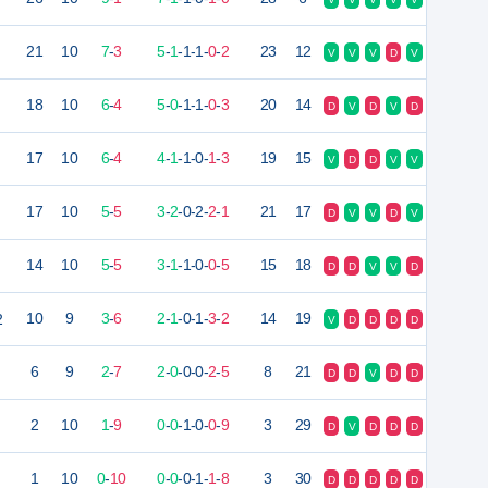
21
10
7
-
3
5
-
1
-
1
-
1
-
0
-
2
23
12
V
V
V
D
V
18
10
6
-
4
5
-
0
-
1
-
1
-
0
-
3
20
14
D
V
D
V
D
17
10
6
-
4
4
-
1
-
1
-
0
-
1
-
3
19
15
V
D
D
V
V
17
10
5
-
5
3
-
2
-
0
-
2
-
2
-
1
21
17
D
V
V
D
V
14
10
5
-
5
3
-
1
-
1
-
0
-
0
-
5
15
18
D
D
V
V
D
2
10
9
3
-
6
2
-
1
-
0
-
1
-
3
-
2
14
19
V
D
D
D
D
6
9
2
-
7
2
-
0
-
0
-
0
-
2
-
5
8
21
D
D
V
D
D
2
10
1
-
9
0
-
0
-
1
-
0
-
0
-
9
3
29
D
V
D
D
D
1
10
0
-
10
0
-
0
-
0
-
1
-
1
-
8
3
30
D
D
D
D
D