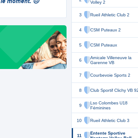
 le moment. 😔
Volley 2
3
Rueil Athletic Club 2
4
CSM Puteaux 2
5
CSM Puteaux
Amicale Villeneuve la
6
Garenne VB
7
Courbevoie Sports 2
8
Club Sportif Clichy VB 9
Lso Colombes U18
9
Féminines
10
Rueil Athletic Club 3
Entente Sportive
11