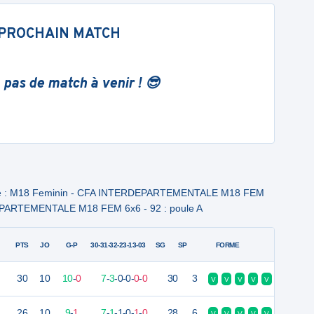
PROCHAIN MATCH
 pas de match à venir ! 😎
ale : M18 Feminin - CFA INTERDEPARTEMENTALE M18 FEM
DEPARTEMENTALE M18 FEM 6x6 - 92 : poule A
PTS
JO
G-P
30-31-32-23-13-03
SG
SP
FORME
30
10
10
-
0
7
-
3
-
0
-
0
-
0
-
0
30
3
V
V
V
V
V
26
10
9
-
1
7
-
1
-
1
-
0
-
1
-
0
28
6
V
V
V
V
V