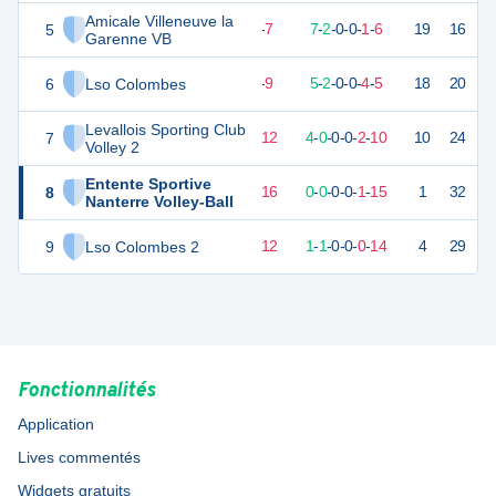
Amicale Villeneuve la
5
26
16
9
-
7
7
-
2
-
0
-
0
-
1
-
6
19
16
V
Garenne VB
6
Lso Colombes
23
16
7
-
9
5
-
2
-
0
-
0
-
4
-
5
18
20
D
Levallois Sporting Club
7
14
16
4
-
12
4
-
0
-
0
-
0
-
2
-
10
10
24
D
Volley 2
Entente Sportive
8
1
16
0
-
16
0
-
0
-
0
-
0
-
1
-
15
1
32
D
Nanterre Volley-Ball
9
Lso Colombes 2
-1
16
2
-
12
1
-
1
-
0
-
0
-
0
-
14
4
29
D
Fonctionnalités
Application
Lives commentés
Widgets gratuits