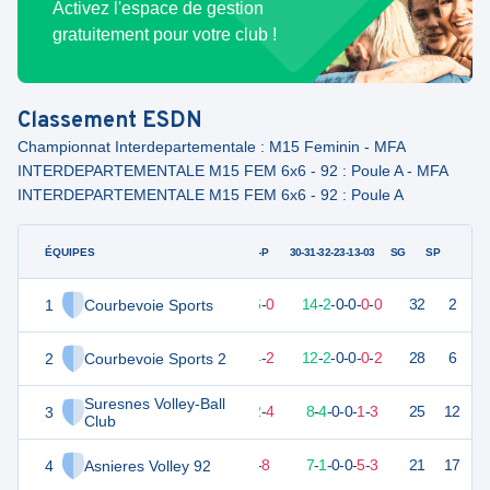
Activez l'espace de gestion
gratuitement pour votre club !
Classement
ESDN
Championnat Interdepartementale : M15 Feminin - MFA
INTERDEPARTEMENTALE M15 FEM 6x6 - 92 : Poule A - MFA
INTERDEPARTEMENTALE M15 FEM 6x6 - 92 : Poule A
ÉQUIPES
PTS
JO
G-P
30-31-32-23-13-03
SG
SP
1
Courbevoie Sports
46
16
16
-
0
14
-
2
-
0
-
0
-
0
-
0
32
2
V
2
Courbevoie Sports 2
40
16
14
-
2
12
-
2
-
0
-
0
-
0
-
2
28
6
V
Suresnes Volley-Ball
3
33
16
12
-
4
8
-
4
-
0
-
0
-
1
-
3
25
12
V
Club
4
Asnieres Volley 92
28
16
8
-
8
7
-
1
-
0
-
0
-
5
-
3
21
17
V