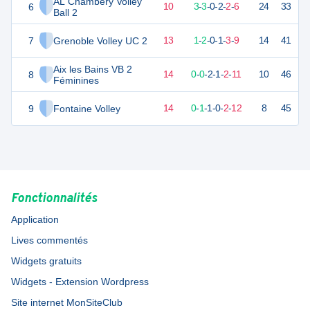
AL Chambéry Volley
6
20
16
6
-
10
3
-
3
-
0
-
2
-
2
-
6
24
33
D
Ball 2
7
Grenoble Volley UC 2
10
16
3
-
13
1
-
2
-
0
-
1
-
3
-
9
14
41
D
Aix les Bains VB 2
8
5
16
2
-
14
0
-
0
-
2
-
1
-
2
-
11
10
46
D
Féminines
9
Fontaine Volley
5
16
2
-
14
0
-
1
-
1
-
0
-
2
-
12
8
45
D
Fonctionnalités
Application
Lives commentés
Widgets gratuits
Widgets - Extension Wordpress
Site internet MonSiteClub