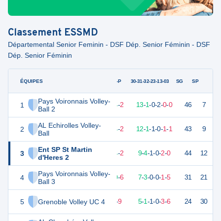
Classement
ESSMD
Départemental Senior Feminin - DSF Dép. Senior Féminin - DSF
Dép. Senior Féminin
ÉQUIPES
PTS
JO
G-P
30-31-32-23-13-03
SG
SP
Pays Voironnais Volley-
1
44
16
14
-
2
13
-
1
-
0
-
2
-
0
-
0
46
7
D
Ball 2
AL Echirolles Volley-
2
41
16
14
-
2
12
-
1
-
1
-
0
-
1
-
1
43
9
V
Ball
Ent SP St Martin
3
41
16
14
-
2
9
-
4
-
1
-
0
-
2
-
0
44
12
V
d'Heres 2
Pays Voironnais Volley-
4
30
16
10
-
6
7
-
3
-
0
-
0
-
1
-
5
31
21
D
Ball 3
5
Grenoble Volley UC 4
20
16
7
-
9
5
-
1
-
1
-
0
-
3
-
6
24
30
V