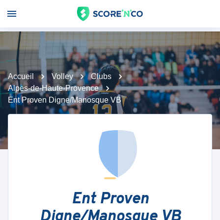
Accueil
Volley
Clubs
Alpes-de-Haute-Provence
Ent Proven Digne/Manosque VB
Ent Proven
Digne/Manosque VB