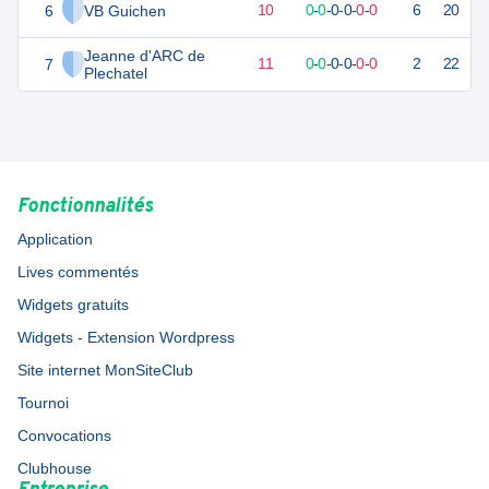
6
VB Guichen
14
12
2
-
10
0
-
0
-
0
-
0
-
0
-
0
6
20
D
Jeanne d'ARC de
7
13
12
1
-
11
0
-
0
-
0
-
0
-
0
-
0
2
22
D
Plechatel
Fonctionnalités
Application
Lives commentés
Widgets gratuits
Widgets - Extension Wordpress
Site internet MonSiteClub
Tournoi
Convocations
Clubhouse