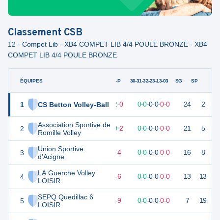
Classement
CSB
12 - Compet Lib - XB4 COMPET LIB 4/4 POULE BRONZE - XB4
COMPET LIB 4/4 POULE BRONZE
ÉQUIPES
PTS
JO
G-P
30-31-32-23-13-03
SG
SP
1
CS Betton Volley-Ball
24
12
12
-
0
0
-
0
-
0
-
0
-
0
-
0
24
2
V
Association Sportive de
2
22
12
10
-
2
0
-
0
-
0
-
0
-
0
-
0
21
5
V
Romille Volley
Union Sportive
3
20
12
8
-
4
0
-
0
-
0
-
0
-
0
-
0
16
8
V
d'Acigne
LA Guerche Volley
4
18
12
6
-
6
0
-
0
-
0
-
0
-
0
-
0
13
13
D
LOISIR
SEPQ Quedillac 6
5
15
12
3
-
9
0
-
0
-
0
-
0
-
0
-
0
7
19
V
LOISIR