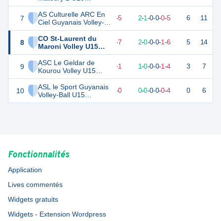
Féminines
AS Culturelle ARC En
7
9
8
3
-
5
2
-
1
-
0
-
0
-
0
-
5
6
11
D
Ciel Guyanais Volley-
Ball U15 Féminines
CO St-Laurent du
8
6
9
2
-
7
2
-
0
-
0
-
0
-
1
-
6
5
14
D
Maroni Volley U15
Féminines
ASC Le Geldar de
9
3
6
1
-
1
1
-
0
-
0
-
0
-
1
-
4
3
7
D
Kourou Volley U15
Féminines
ASL le Sport Guyanais
10
0
4
0
-
0
0
-
0
-
0
-
0
-
0
-
4
0
6
D
Volley-Ball U15
Féminines
Fonctionnalités
Application
Lives commentés
Widgets gratuits
Widgets - Extension Wordpress