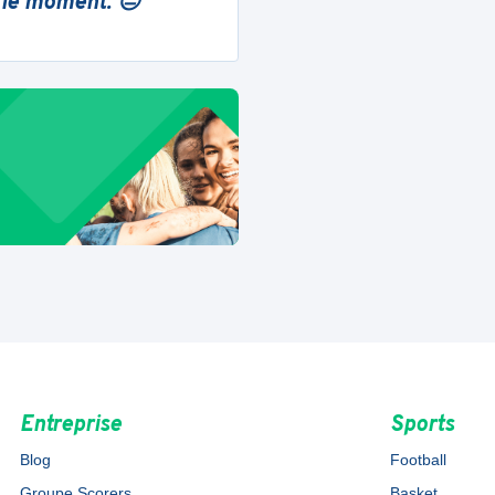
 le moment. 😔
Entreprise
Sports
Blog
Football
Groupe Scorers
Basket