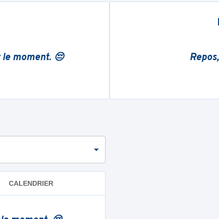
r le moment. 😔
Repos,
CALENDRIER