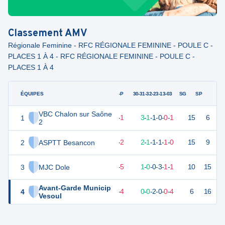
Classement
AMV
Régionale Feminine - RFC RÉGIONALE FEMININE - POULE C -
PLACES 1 À 4 - RFC RÉGIONALE FEMININE - POULE C -
PLACES 1 À 4
ÉQUIPES
PTS
JO
G-P
30-31-32-23-13-03
SG
SP
VBC Chalon sur Saône
1
14
6
5
-
1
3
-
1
-
1
-
0
-
0
-
1
15
6
V
2
2
ASPTT Besancon
12
6
4
-
2
2
-
1
-
1
-
1
-
1
-
0
15
9
D
3
MJC Dole
6
6
1
-
5
1
-
0
-
0
-
3
-
1
-
1
10
15
D
Avant-Garde Municip
4
4
6
2
-
4
0
-
0
-
2
-
0
-
0
-
4
6
16
V
Vesoul