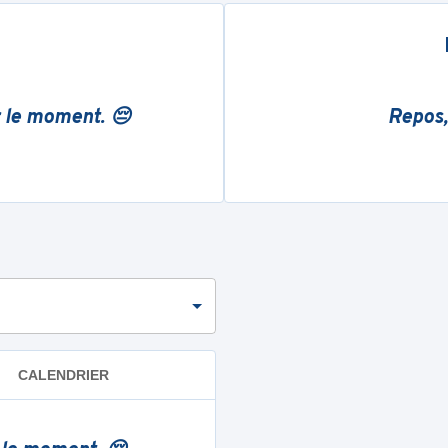
r le moment. 😔
Repos,
CALENDRIER