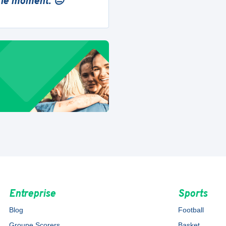
 le moment. 😔
Entreprise
Sports
Blog
Football
Groupe Scorers
Basket