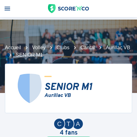
Accueil
Volley
Clubs
Cantal
Aurillac VB
SENIOR M1
SENIOR M1
Aurillac VB
C
T
A
4
fans