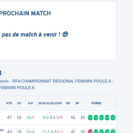
PROCHAIN MATCH
 pas de match à venir ! 😎
B
Feminin - RFA CHAMPIONNAT REGIONAL FEMININ POULE A -
EMININ POULE A
PTS
JO
G-P
30-31-32-23-13-03
SG
SP
FORME
47
18
16
-
2
8
-
6
-
2
-
1
-
1
-
0
51
16
V
V
V
V
V
co
43
18
14
-
4
11
-
2
-
1
-
2
-
1
-
1
47
16
D
V
V
V
V