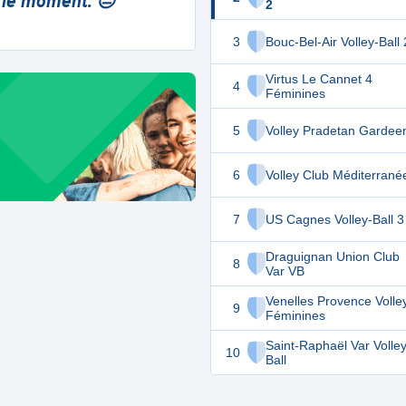
 le moment. 😔
2
3
Bouc-Bel-Air Volley-Ball 
Virtus Le Cannet 4
4
Féminines
5
Volley Pradetan Gardee
6
Volley Club Méditerrané
7
US Cagnes Volley-Ball 3
Draguignan Union Club
8
Var VB
Venelles Provence Volle
9
Féminines
Saint-Raphaël Var Volley
10
Ball