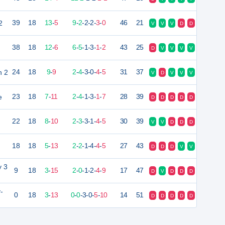
2
39
18
13
-
5
9
-
2
-
2
-
2
-
3
-
0
46
21
V
V
V
D
D
38
18
12
-
6
6
-
5
-
1
-
3
-
1
-
2
43
25
D
V
V
V
V
n 2
24
18
9
-
9
2
-
4
-
3
-
0
-
4
-
5
31
37
V
D
V
V
V
e
23
18
7
-
11
2
-
4
-
1
-
3
-
1
-
7
28
39
D
D
D
D
D
22
18
8
-
10
2
-
3
-
3
-
1
-
4
-
5
30
39
V
V
D
D
D
18
18
5
-
13
2
-
2
-
1
-
4
-
4
-
5
27
43
D
D
D
V
V
y 3
9
18
3
-
15
2
-
0
-
1
-
2
-
4
-
9
17
47
D
V
D
D
D
-
0
18
3
-
13
0
-
0
-
3
-
0
-
5
-
10
14
51
D
D
D
D
D