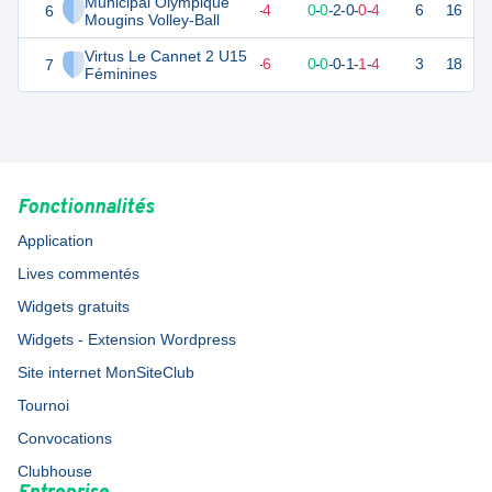
Municipal Olympique
6
4
6
2
-
4
0
-
0
-
2
-
0
-
0
-
4
6
16
V
Mougins Volley-Ball
Virtus Le Cannet 2 U15
7
1
6
0
-
6
0
-
0
-
0
-
1
-
1
-
4
3
18
D
Féminines
Fonctionnalités
Application
Lives commentés
Widgets gratuits
Widgets - Extension Wordpress
Site internet MonSiteClub
Tournoi
Convocations
Clubhouse