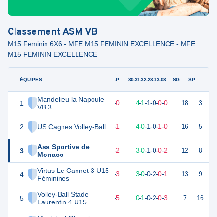
Classement
ASM VB
M15 Feminin 6X6 - MFE M15 FEMININ EXCELLENCE - MFE
M15 FEMININ EXCELLENCE
ÉQUIPES
PTS
JO
G-P
30-31-32-23-13-03
SG
SP
Mandelieu la Napoule
1
17
6
6
-
0
4
-
1
-
1
-
0
-
0
-
0
18
3
V
VB 3
2
US Cagnes Volley-Ball
14
6
5
-
1
4
-
0
-
1
-
0
-
1
-
0
16
5
V
Ass Sportive de
3
11
6
4
-
2
3
-
0
-
1
-
0
-
0
-
2
12
8
D
Monaco
Virtus Le Cannet 3 U15
4
11
6
3
-
3
3
-
0
-
0
-
2
-
0
-
1
13
9
D
Féminines
Volley-Ball Stade
5
5
6
1
-
5
0
-
1
-
0
-
2
-
0
-
3
7
16
D
Laurentin 4 U15
Féminines