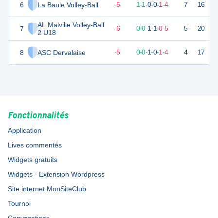
6
La Baule Volley-Ball
6
7
2
-
5
1
-
1
-
0
-
0
-
1
-
4
7
16
V
AL Malville Volley-Ball
7
3
7
1
-
6
0
-
0
-
1
-
1
-
0
-
5
5
20
D
2 U18
8
ASC Dervalaise
2
6
1
-
5
0
-
0
-
1
-
0
-
1
-
4
4
17
D
Fonctionnalités
Application
Lives commentés
Widgets gratuits
Widgets - Extension Wordpress
Site internet MonSiteClub
Tournoi