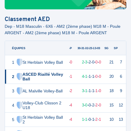
Classement
AED
Dep - M18 Masculin - 6X6 - AM2 (2ème phase) M18 M - Poule
ARGENT - AM2 (2ème phase) M18 M - Poule ARGENT
ÉQUIPES
PTS
JO
G-P
30-31-32-23-13-03
SG
SP
1
St Herblain Volley Ball
19
7
7
-
0
2
-
3
-
2
-
0
-
0
-
0
21
7
V
ASCED Riaillé Volley
2
18
7
6
-
1
4
-
1
-
1
-
1
-
0
-
0
20
6
V
Ball
3
AL Malville Volley-Ball
15
7
5
-
2
3
-
1
-
1
-
1
-
1
-
0
18
9
V
Volley-Club Clisson 2
4
11
7
3
-
4
3
-
0
-
0
-
2
-
2
-
0
15
12
D
U18
St Herblain Volley Ball
5
7
6
2
-
4
1
-
1
-
0
-
1
-
2
-
1
10
13
D
2