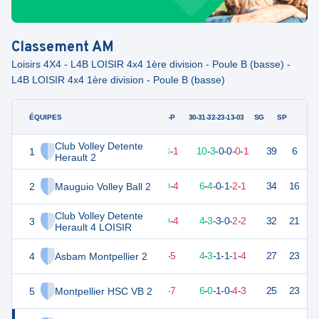
Classement
AM
Loisirs 4X4 - L4B LOISIR 4x4 1ère division - Poule B (basse) -
L4B LOISIR 4x4 1ère division - Poule B (basse)
ÉQUIPES
PTS
JO
G-P
30-31-32-23-13-03
SG
SP
Club Volley Detente
1
38
14
13
-
1
10
-
3
-
0
-
0
-
0
-
1
39
6
V
Herault 2
2
Mauguio Volley Ball 2
31
14
10
-
4
6
-
4
-
0
-
1
-
2
-
1
34
16
V
Club Volley Detente
3
27
14
10
-
4
4
-
3
-
3
-
0
-
2
-
2
32
21
V
Herault 4 LOISIR
4
Asbam Montpellier 2
20
14
8
-
5
4
-
3
-
1
-
1
-
1
-
4
27
23
D
5
Montpellier HSC VB 2
20
14
7
-
7
6
-
0
-
1
-
0
-
4
-
3
25
23
D