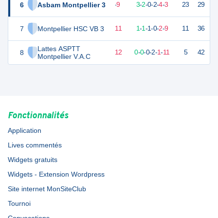
6
Asbam Montpellier 3
17
14
5
-
9
3
-
2
-
0
-
2
-
4
-
3
23
29
V
7
Montpellier HSC VB 3
8
14
3
-
11
1
-
1
-
1
-
0
-
2
-
9
11
36
D
Lattes ASPTT
8
-4
14
0
-
12
0
-
0
-
0
-
2
-
1
-
11
5
42
D
Montpellier V.A.C
Fonctionnalités
Application
Lives commentés
Widgets gratuits
Widgets - Extension Wordpress
Site internet MonSiteClub
Tournoi