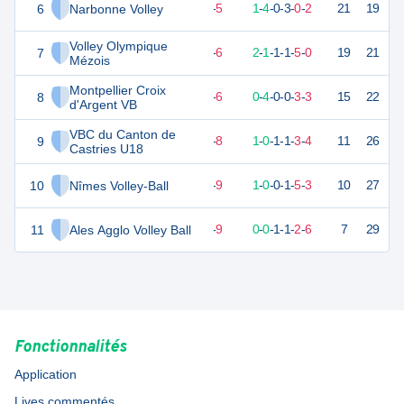
6
Narbonne Volley
18
10
5
-
5
1
-
4
-
0
-
3
-
0
-
2
21
19
V
Volley Olympique
7
12
10
4
-
6
2
-
1
-
1
-
1
-
5
-
0
19
21
V
Mézois
Montpellier Croix
8
11
10
4
-
6
0
-
4
-
0
-
0
-
3
-
3
15
22
V
d'Argent VB
VBC du Canton de
9
6
10
2
-
8
1
-
0
-
1
-
1
-
3
-
4
11
26
D
Castries U18
10
Nîmes Volley-Ball
4
10
1
-
9
1
-
0
-
0
-
1
-
5
-
3
10
27
D
11
Ales Agglo Volley Ball
3
10
1
-
9
0
-
0
-
1
-
1
-
2
-
6
7
29
D
Fonctionnalités
Application
Lives commentés