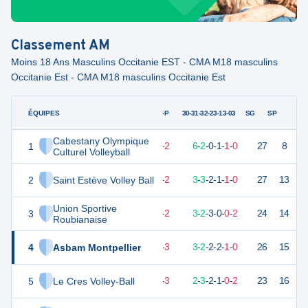
Classement
AM
Moins 18 Ans Masculins Occitanie EST - CMA M18 masculins
Occitanie Est - CMA M18 masculins Occitanie Est
ÉQUIPES
PTS
JO
G-P
30-31-32-23-13-03
SG
SP
Cabestany Olympique
1
25
10
8
-
2
6
-
2
-
0
-
1
-
1
-
0
27
8
D
Culturel Volleyball
2
Saint Estève Volley Ball
23
10
8
-
2
3
-
3
-
2
-
1
-
1
-
0
27
13
V
Union Sportive
3
21
10
8
-
2
3
-
2
-
3
-
0
-
0
-
2
24
14
D
Roubianaise
4
Asbam Montpellier
21
10
7
-
3
3
-
2
-
2
-
2
-
1
-
0
26
15
D
5
Le Cres Volley-Ball
20
10
7
-
3
2
-
3
-
2
-
1
-
0
-
2
23
16
V