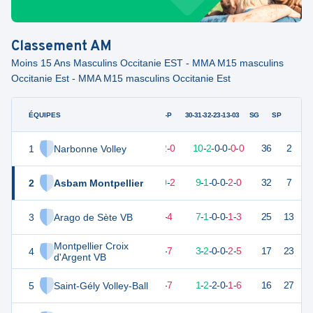
Classement
AM
Moins 15 Ans Masculins Occitanie EST - MMA M15 masculins
Occitanie Est - MMA M15 masculins Occitanie Est
ÉQUIPES
PTS
JO
G-P
30-31-32-23-13-03
SG
SP
1
Narbonne Volley
36
12
12
-
0
10
-
2
-
0
-
0
-
0
-
0
36
2
V
2
Asbam Montpellier
30
12
10
-
2
9
-
1
-
0
-
0
-
2
-
0
32
7
V
3
Arago de Sète VB
24
12
8
-
4
7
-
1
-
0
-
0
-
1
-
3
25
13
D
Montpellier Croix
4
15
12
5
-
7
3
-
2
-
0
-
0
-
2
-
5
17
23
V
d'Argent VB
5
Saint-Gély Volley-Ball
13
12
5
-
7
1
-
2
-
2
-
0
-
1
-
6
16
27
V