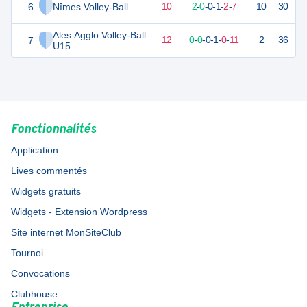
6
Nîmes Volley-Ball
7
12
2
-
10
2
-
0
-
0
-
1
-
2
-
7
10
30
D
Ales Agglo Volley-Ball
7
1
12
0
-
12
0
-
0
-
0
-
1
-
0
-
11
2
36
D
U15
Fonctionnalités
Application
Lives commentés
Widgets gratuits
Widgets - Extension Wordpress
Site internet MonSiteClub
Tournoi
Convocations
Clubhouse