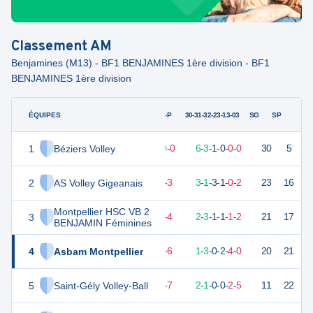
Classement
AM
Benjamines (M13) - BF1 BENJAMINES 1ère division - BF1
BENJAMINES 1ère division
ÉQUIPES
PTS
JO
G-P
30-31-32-23-13-03
SG
SP
1
Béziers Volley
29
10
10
-
0
6
-
3
-
1
-
0
-
0
-
0
30
5
V
2
AS Volley Gigeanais
19
10
7
-
3
3
-
1
-
3
-
1
-
0
-
2
23
16
V
Montpellier HSC VB 2
3
18
10
6
-
4
2
-
3
-
1
-
1
-
1
-
2
21
17
D
BENJAMIN Féminines
4
Asbam Montpellier
14
10
4
-
6
1
-
3
-
0
-
2
-
4
-
0
20
21
D
5
Saint-Gély Volley-Ball
9
10
3
-
7
2
-
1
-
0
-
0
-
2
-
5
11
22
V