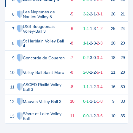
Les Neptunes de
6
20
12
7
-
5
3
-
2
-
2
-
1
-
3
-
1
26
21
V
Nantes Volley 5
USB Bouguenais
7
20
12
6
-
6
1
-
4
-
1
-
3
-
1
-
2
25
24
D
Volley-Ball 3
St Herblain Volley Ball
8
13
12
4
-
8
1
-
1
-
2
-
3
-
2
-
3
20
29
D
4
9
Concorde de Coueron
12
12
5
-
7
0
-
2
-
3
-
0
-
3
-
4
18
29
D
10
Volley-Ball Saint-Marc
12
12
4
-
8
2
-
0
-
2
-
2
-
5
-
1
21
28
D
ASCED Riaillé Volley
11
10
12
3
-
8
1
-
1
-
1
-
2
-
3
-
4
16
30
D
Ball 3
12
Mauves Volley Ball 3
6
12
2
-
10
0
-
1
-
1
-
1
-
1
-
8
9
33
D
Sèvre et Loire Volley
13
4
12
1
-
11
0
-
0
-
1
-
2
-
3
-
6
10
35
V
Ball