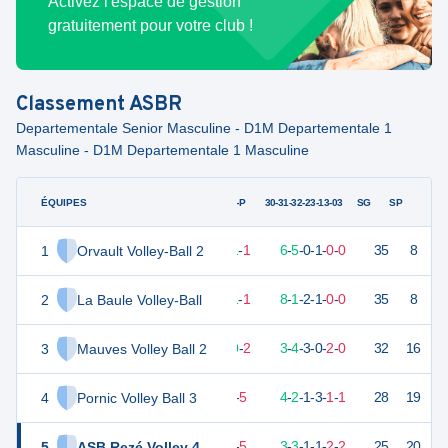
Activez l'espace de gestion
gratuitement pour votre club !
Classement
ASBR
Departementale Senior Masculine - D1M Departementale 1
Masculine - D1M Departementale 1 Masculine
ÉQUIPES
PTS
JO
G-P
30-31-32-23-13-03
SG
SP
1
Orvault Volley-Ball 2
34
12
11
-
1
6
-
5
-
0
-
1
-
0
-
0
35
8
V
2
La Baule Volley-Ball
32
12
11
-
1
8
-
1
-
2
-
1
-
0
-
0
35
8
V
3
Mauves Volley Ball 2
27
12
10
-
2
3
-
4
-
3
-
0
-
2
-
0
32
16
V
4
Pornic Volley Ball 3
23
12
7
-
5
4
-
2
-
1
-
3
-
1
-
1
28
19
V
5
ASB Rezé Volley 4
21
12
7
-
5
3
-
3
-
1
-
1
-
2
-
2
25
20
V