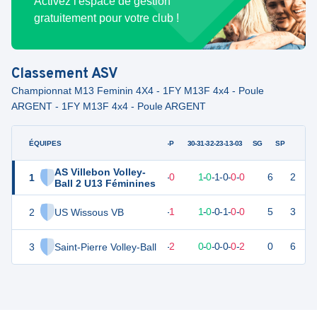
Activez l'espace de gestion
gratuitement pour votre club !
Classement
ASV
Championnat M13 Feminin 4X4 - 1FY M13F 4x4 - Poule
ARGENT - 1FY M13F 4x4 - Poule ARGENT
ÉQUIPES
PTS
JO
G-P
30-31-32-23-13-03
SG
SP
AS Villebon Volley-
1
5
2
2
-
0
1
-
0
-
1
-
0
-
0
-
0
6
2
Ball 2 U13 Féminines
2
US Wissous VB
4
2
1
-
1
1
-
0
-
0
-
1
-
0
-
0
5
3
3
Saint-Pierre Volley-Ball
0
2
0
-
2
0
-
0
-
0
-
0
-
0
-
2
0
6