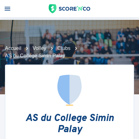
Accueil
Volley
Clubs
AS du College Simin Palay
AS du College Simin
Palay