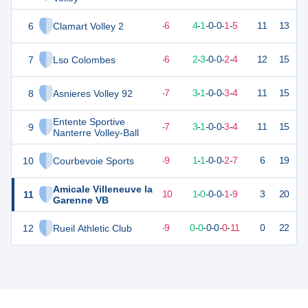
6
Clamart Volley 2
15
11
5
-
6
4
-
1
-
0
-
0
-
1
-
5
11
13
D
7
Lso Colombes
14
11
5
-
6
2
-
3
-
0
-
0
-
2
-
4
12
15
D
8
Asnieres Volley 92
14
11
4
-
7
3
-
1
-
0
-
0
-
3
-
4
11
15
V
Entente Sportive
9
14
11
4
-
7
3
-
1
-
0
-
0
-
3
-
4
11
15
D
Nanterre Volley-Ball
10
Courbevoie Sports
7
11
2
-
9
1
-
1
-
0
-
0
-
2
-
7
6
19
D
Amicale Villeneuve la
11
4
11
1
-
10
1
-
0
-
0
-
0
-
1
-
9
3
20
D
Garenne VB
12
Rueil Athletic Club
-6
11
0
-
9
0
-
0
-
0
-
0
-
0
-
11
0
22
D