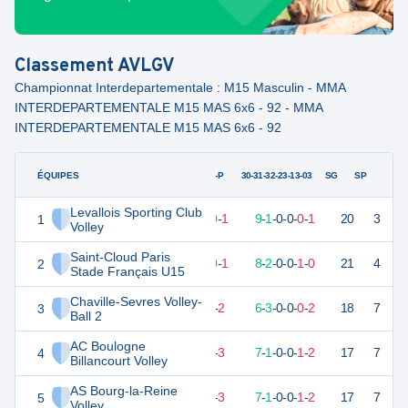
Classement
AVLGV
Championnat Interdepartementale : M15 Masculin - MMA
INTERDEPARTEMENTALE M15 MAS 6x6 - 92 - MMA
INTERDEPARTEMENTALE M15 MAS 6x6 - 92
ÉQUIPES
PTS
JO
G-P
30-31-32-23-13-03
SG
SP
Levallois Sporting Club
1
29
11
10
-
1
9
-
1
-
0
-
0
-
0
-
1
20
3
V
Volley
Saint-Cloud Paris
2
29
11
10
-
1
8
-
2
-
0
-
0
-
1
-
0
21
4
V
Stade Français U15
Chaville-Sevres Volley-
3
24
11
9
-
2
6
-
3
-
0
-
0
-
0
-
2
18
7
V
Ball 2
AC Boulogne
4
24
11
8
-
3
7
-
1
-
0
-
0
-
1
-
2
17
7
D
Billancourt Volley
AS Bourg-la-Reine
5
24
11
8
-
3
7
-
1
-
0
-
0
-
1
-
2
17
7
V
Volley