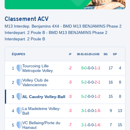
Classement
ACV
M13 Interdep. Benjamins 4X4 - BMD M13 BENJAMINS Phase 2
Interdepart. 2 Poule B - BMD M13 BENJAMINS Phase 2
Interdepart. 2 Poule B
ÉQUIPES
PTS
JO
G-P
30-31-32-23-13-03
SG
SP
Tourcoing Lille
1
25
10
8
-
2
8
-
0
-
0
-
0
-
1
-
1
17
4
D
Métropole Volley
Volley Club de
2
21
10
7
-
3
5
-
2
-
0
-
0
-
2
-
1
16
8
V
Valenciennes
3
AL Caudry Volley-Ball
20
10
7
-
3
5
-
2
-
0
-
0
-
1
-
2
15
8
V
La Madeleine Volley-
4
3
10
4
-
3
3
-
1
-
0
-
0
-
1
-
5
9
13
D
Ball
VC Bellaing/Porte du
5
9
10
3
-
7
2
-
1
-
0
-
0
-
1
-
6
7
15
V
Hainaut