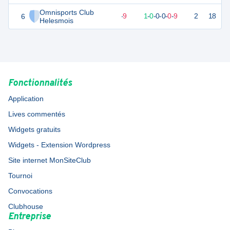
Omnisports Club
6
3
10
1
-
9
1
-
0
-
0
-
0
-
0
-
9
2
18
D
Helesmois
Fonctionnalités
Application
Lives commentés
Widgets gratuits
Widgets - Extension Wordpress
Site internet MonSiteClub
Tournoi
Convocations
Clubhouse
Entreprise