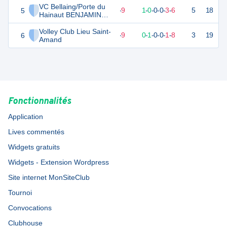
VC Bellaing/Porte du
5
6
10
1
-
9
1
-
0
-
0
-
0
-
3
-
6
5
18
D
Hainaut BENJAMIN
Féminines
Volley Club Lieu Saint-
6
-1
10
1
-
9
0
-
1
-
0
-
0
-
1
-
8
3
19
D
Amand
Fonctionnalités
Application
Lives commentés
Widgets gratuits
Widgets - Extension Wordpress
Site internet MonSiteClub
Tournoi
Convocations
Clubhouse