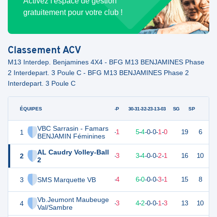
Activez l'espace de gestion
gratuitement pour votre club !
Classement
ACV
M13 Interdep. Benjamines 4X4 - BFG M13 BENJAMINES Phase
2 Interdepart. 3 Poule C - BFG M13 BENJAMINES Phase 2
Interdepart. 3 Poule C
ÉQUIPES
PTS
JO
G-P
30-31-32-23-13-03
SG
SP
VBC Sarrasin - Famars
1
24
10
9
-
1
5
-
4
-
0
-
0
-
1
-
0
19
6
V
BENJAMIN Féminines
AL Caudry Volley-Ball
2
19
10
7
-
3
3
-
4
-
0
-
0
-
2
-
1
16
10
V
2
3
SMS Marquette VB
21
10
6
-
4
6
-
0
-
0
-
0
-
3
-
1
15
8
D
Vb.Jeumont Maubeuge
4
14
10
6
-
3
4
-
2
-
0
-
0
-
1
-
3
13
10
V
Val/Sambre