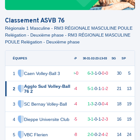
Classement
ASVB 76
Régionale 1 Masculine - RM3 RÉGIONALE MASCULINE POULE
Relégation - Deuxième phase - RM3 RÉGIONALE MASCULINE
POULE Relégation - Deuxième phase
ÉQUIPES
PTS
JO
G-P
30-31-32-23-13-03
SG
SP
1
Caen Volley-Ball 3
29
10
10
-
0
6
-
3
-
1
-
0
-
0
-
0
30
5
V
Agglo Sud Volley-Ball
2
19
10
6
-
4
5
-
1
-
0
-
1
-
1
-
2
21
13
V
76 2
3
SC Bernay Volley-Ball
16
10
6
-
4
1
-
3
-
2
-
0
-
0
-
4
18
19
D
4
Dieppe Universite Club
10
10
4
-
5
3
-
1
-
0
-
1
-
2
-
3
16
19
V
5
VBC Flerien
8
10
2
-
8
2
-
0
-
0
-
2
-
4
-
2
14
24
D