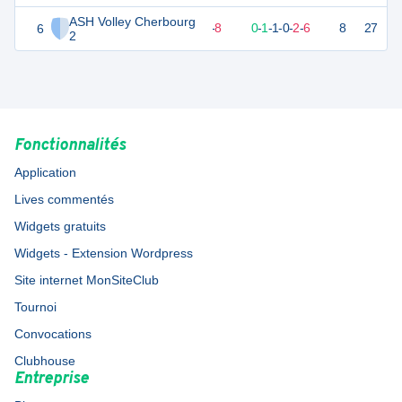
ASH Volley Cherbourg
6
5
10
2
-
8
0
-
1
-
1
-
0
-
2
-
6
8
27
D
2
Fonctionnalités
Application
Lives commentés
Widgets gratuits
Widgets - Extension Wordpress
Site internet MonSiteClub
Tournoi
Convocations
Clubhouse
Entreprise