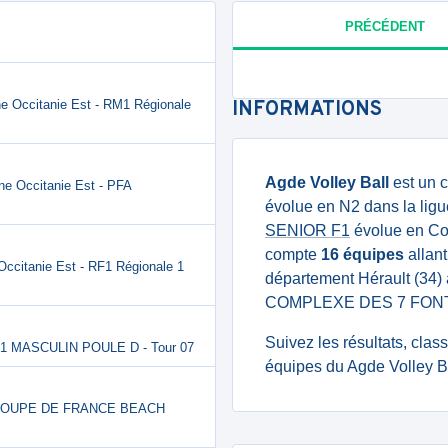
PRÉCÉDENT
e Occitanie Est - RM1 Régionale
INFORMATIONS
Agde Volley Ball
est un c
ne Occitanie Est - PFA
évolue en N2 dans la ligu
SENIOR F1
évolue en Cou
compte
16 équipes
allant
ccitanie Est - RF1 Régionale 1
département Hérault (34
COMPLEXE DES 7 FONT
Suivez les résultats, cla
1 MASCULIN POULE D - Tour 07
équipes du Agde Volley Ba
C - COUPE DE FRANCE BEACH