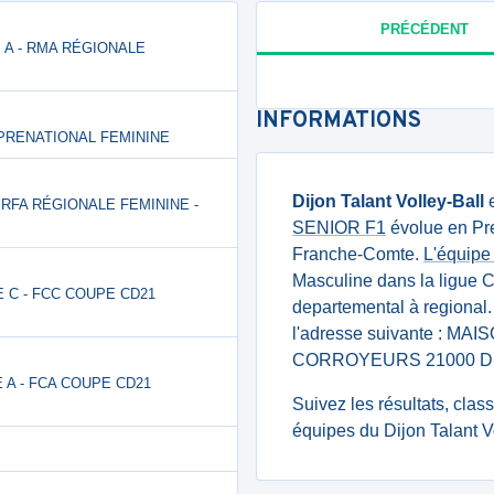
PRÉCÉDENT
E A - RMA RÉGIONALE
INFORMATIONS
F PRENATIONAL FEMININE
Dijon Talant Volley-Ball
e
- RFA RÉGIONALE FEMININE -
SENIOR F1
évolue en Pr
Franche-Comte.
L'équip
Masculine dans la ligue 
E C - FCC COUPE CD21
departemental à regional. 
l'adresse suivante : M
CORROYEURS 21000 D
E A - FCA COUPE CD21
Suivez les résultats, cla
équipes du Dijon Talant V