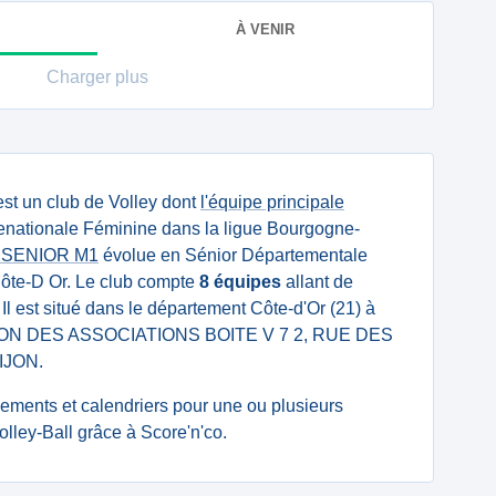
À VENIR
Charger plus
st un club de Volley dont
l'équipe principale
enationale Féminine dans la ligue Bourgogne-
e SENIOR M1
évolue en Sénior Départementale
Côte-D Or. Le club compte
8 équipes
allant de
Il est situé dans le département Côte-d'Or (21) à
AISON DES ASSOCIATIONS BOITE V 7 2, RUE DES
IJON.
ssements et calendriers pour une ou plusieurs
olley-Ball grâce à Score'n'co.