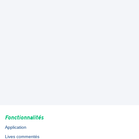
+ de 1 100 avis sur le Play Store
sur l'App Store
TÉLÉCHARGER
TÉLÉCHARGER
Vous faites partie d'un club de
hockey ? On vous aide ! 🤝
SCORE'N'CO POUR LES CLUBS
Fonctionnalités
Application
Lives commentés