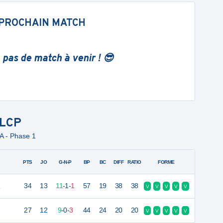
PROCHAIN MATCH
 pas de match à venir ! 😎
LCP
 A - Phase 1
PTS
JO
G-N-P
BP
BC
DIFF
RATIO
FORME
R
34
13
11
-
1
-
1
57
19
38
38
V
V
V
V
V
27
12
9
-
0
-
3
44
24
20
20
V
V
V
V
V