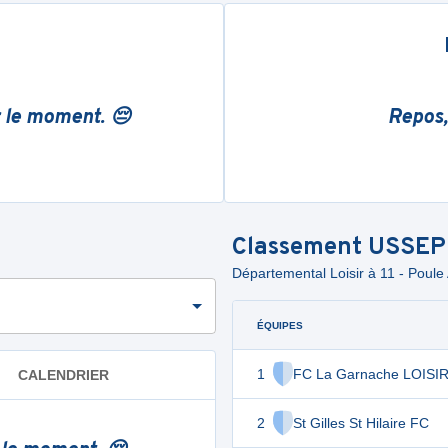
r le moment. 😔
Repos,
Classement
USSEP
Départemental Loisir à 11 - Poule
ÉQUIPES
1
FC La Garnache LOISI
CALENDRIER
2
St Gilles St Hilaire FC