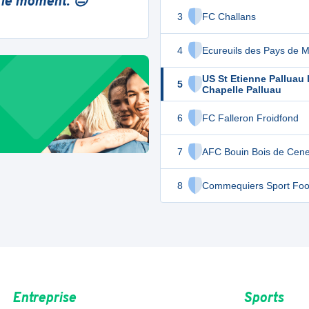
 le moment. 😔
3
FC Challans
4
Ecureuils des Pays de 
US St Etienne Palluau 
5
Chapelle Palluau
6
FC Falleron Froidfond
7
AFC Bouin Bois de Cen
8
Commequiers Sport Foot
Entreprise
Sports