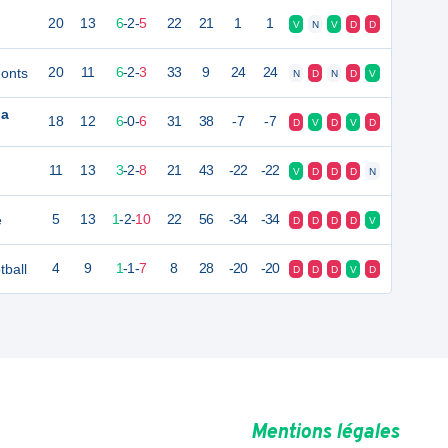
20
13
6
-
2
-
5
22
21
1
1
V
N
V
D
D
Monts
20
11
6
-
2
-
3
33
9
24
24
N
D
N
D
V
la
18
12
6
-
0
-
6
31
38
-7
-7
D
V
D
V
D
11
13
3
-
2
-
8
21
43
-22
-22
V
D
D
D
N
e
5
13
1
-
2
-
10
22
56
-34
-34
D
D
D
D
V
ball
4
9
1
-
1
-
7
8
28
-20
-20
D
D
D
V
D
Mentions légales