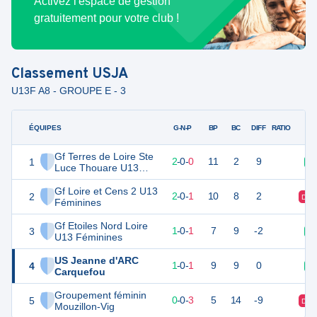
Activez l'espace de gestion
gratuitement pour votre club !
Classement
USJA
U13F A8 - GROUPE E - 3
ÉQUIPES
PTS
JO
G-N-P
BP
BC
DIFF
RATIO
Gf Terres de Loire Ste
1
6
2
2
-
0
-
0
11
2
9
V
Luce Thouare U13
Féminines
Gf Loire et Cens 2 U13
2
6
3
2
-
0
-
1
10
8
2
D
Féminines
Gf Etoiles Nord Loire
3
3
2
1
-
0
-
1
7
9
-2
V
U13 Féminines
US Jeanne d'ARC
4
3
2
1
-
0
-
1
9
9
0
V
Carquefou
Groupement féminin
5
0
3
0
-
0
-
3
5
14
-9
D
Mouzillon-Vig