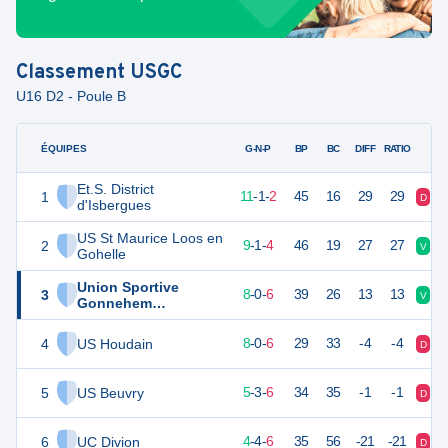
Classement
USGC
U16 D2 - Poule B
ÉQUIPES
PTS
JO
G-N-P
BP
BC
DIFF
RATIO
Et.S. District
1
34
14
11
-
1
-
2
45
16
29
29
D
V
d'Isbergues
US St Maurice Loos en
2
28
14
9
-
1
-
4
46
19
27
27
V
V
Gohelle
Union Sportive
3
24
14
8
-
0
-
6
39
26
13
13
V
V
Gonnehem
Chocques
4
US Houdain
24
14
8
-
0
-
6
29
33
-4
-4
D
D
5
US Beuvry
18
14
5
-
3
-
6
34
35
-1
-1
D
V
6
UC Divion
16
14
4
-
4
-
6
35
56
-21
-21
D
N