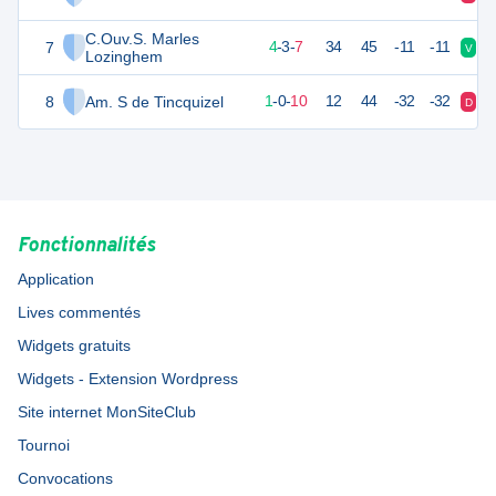
C.Ouv.S. Marles
7
15
14
4
-
3
-
7
34
45
-11
-11
V
N
Lozinghem
8
Am. S de Tincquizel
0
14
1
-
0
-
10
12
44
-32
-32
D
D
Fonctionnalités
Application
Lives commentés
Widgets gratuits
Widgets - Extension Wordpress
Site internet MonSiteClub
Tournoi
Convocations