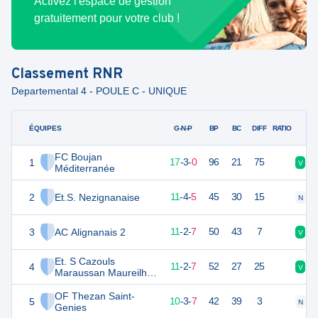
Activez l'espace de gestion
gratuitement pour votre club !
Classement
RNR
Departemental 4 - POULE C - UNIQUE
ÉQUIPES
PTS
JO
G-N-P
BP
BC
DIFF
RATIO
FC Boujan
1
54
20
17
-
3
-
0
96
21
75
V
V
Méditerranée
2
Et.S. Nezignanaise
37
20
11
-
4
-
5
45
30
15
N
D
3
AC Alignanais 2
35
20
11
-
2
-
7
50
43
7
V
V
Et. S Cazouls
4
35
20
11
-
2
-
7
52
27
25
V
V
Maraussan Maureilhan
2
OF Thezan Saint-
5
33
20
10
-
3
-
7
42
39
3
N
D
Genies