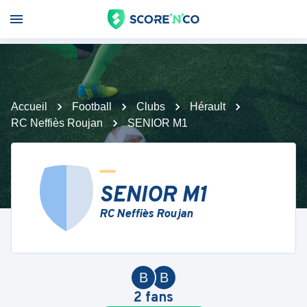
Accueil
Football
Clubs
Hérault
RC Neffiès Roujan
SENIOR M1
SENIOR M1
RC Neffiès Roujan
B
B
2
fans