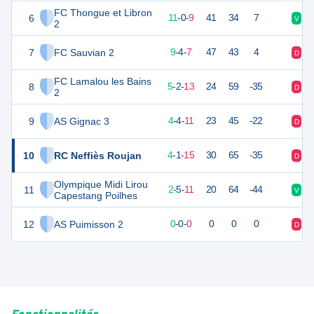
FC Thongue et Libron
6
33
20
11
-
0
-
9
41
34
7
V
V
2
7
FC Sauvian 2
31
20
9
-
4
-
7
47
43
4
D
V
FC Lamalou les Bains
8
16
20
5
-
2
-
13
24
59
-35
D
D
2
9
AS Gignac 3
15
20
4
-
4
-
11
23
45
-22
D
D
10
RC Neffiès Roujan
13
20
4
-
1
-
15
30
65
-35
D
D
Olympique Midi Lirou
11
8
20
2
-
5
-
11
20
64
-44
V
D
Capestang Poilhes
12
AS Puimisson 2
0
0
0
-
0
-
0
0
0
0
D
D