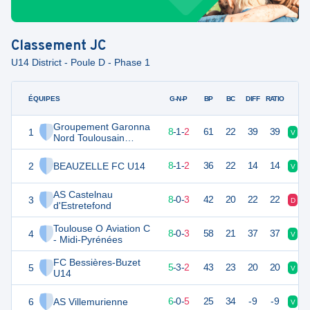
Classement
JC
U14 District - Poule D - Phase 1
ÉQUIPES
PTS
JO
G-N-P
BP
BC
DIFF
RATIO
Groupement Garonna
1
25
11
8
-
1
-
2
61
22
39
39
V
D
Nord Toulousain
Football Club 2
2
BEAUZELLE FC U14
25
11
8
-
1
-
2
36
22
14
14
V
V
AS Castelnau
3
24
11
8
-
0
-
3
42
20
22
22
D
V
d'Estretefond
Toulouse O Aviation C
4
24
11
8
-
0
-
3
58
21
37
37
V
V
- Midi-Pyrénées
FC Bessières-Buzet
5
18
10
5
-
3
-
2
43
23
20
20
V
N
U14
6
AS Villemurienne
18
11
6
-
0
-
5
25
34
-9
-9
V
D