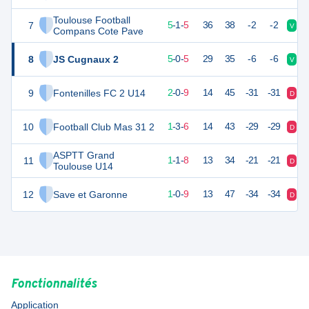
Toulouse Football
7
16
11
5
-
1
-
5
36
38
-2
-2
V
V
Compans Cote Pave
8
JS Cugnaux 2
15
10
5
-
0
-
5
29
35
-6
-6
V
D
9
Fontenilles FC 2 U14
6
11
2
-
0
-
9
14
45
-31
-31
D
D
10
Football Club Mas 31 2
6
10
1
-
3
-
6
14
43
-29
-29
D
N
ASPTT Grand
11
4
10
1
-
1
-
8
13
34
-21
-21
D
D
Toulouse U14
12
Save et Garonne
3
10
1
-
0
-
9
13
47
-34
-34
D
D
Fonctionnalités
Application