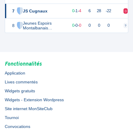
7
JS Cugnaux
0
6
0
-
1
-
4
6
28
-22
D
D
Jeunes Espoirs
8
0
0
0
-
0
-
0
0
0
0
?
?
Montalbanais
Féminines
Fonctionnalités
Application
Lives commentés
Widgets gratuits
Widgets - Extension Wordpress
Site internet MonSiteClub
Tournoi
Convocations