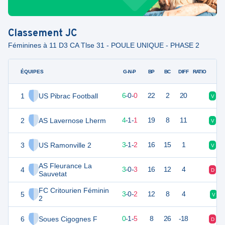
Classement
JC
Féminines à 11 D3 CA Tlse 31 - POULE UNIQUE - PHASE 2
ÉQUIPES
PTS
JO
G-N-P
BP
BC
DIFF
RATIO
1
US Pibrac Football
18
6
6
-
0
-
0
22
2
20
V
V
2
AS Lavernose Lherm
13
6
4
-
1
-
1
19
8
11
V
D
3
US Ramonville 2
10
6
3
-
1
-
2
16
15
1
V
D
AS Fleurance La
4
9
6
3
-
0
-
3
16
12
4
D
V
Sauvetat
FC Critourien Féminin
5
8
6
3
-
0
-
2
12
8
4
V
2
6
Soues Cigognes F
1
6
0
-
1
-
5
8
26
-18
D
D