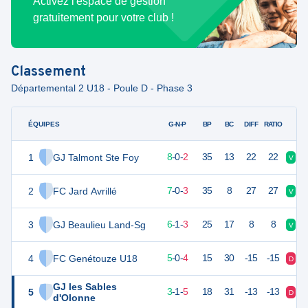
Activez l'espace de gestion
gratuitement pour votre club !
Classement
Départemental 2 U18 - Poule D - Phase 3
ÉQUIPES
PTS
JO
G-N-P
BP
BC
DIFF
RATIO
1
GJ Talmont Ste Foy
24
10
8
-
0
-
2
35
13
22
22
V
V
2
FC Jard Avrillé
21
10
7
-
0
-
3
35
8
27
27
V
D
3
GJ Beaulieu Land-Sg
19
10
6
-
1
-
3
25
17
8
8
V
N
4
FC Genétouze U18
15
10
5
-
0
-
4
15
30
-15
-15
D
V
GJ les Sables
5
10
10
3
-
1
-
5
18
31
-13
-13
D
N
d'Olonne