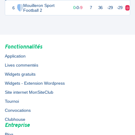
Mouilleron Sport
6
0
10
0
-
0
-
9
7
36
-29
-29
D
D
Football 2
Fonctionnalités
Application
Lives commentés
Widgets gratuits
Widgets - Extension Wordpress
Site internet MonSiteClub
Tournoi
Convocations
Clubhouse
Entreprise
Blog