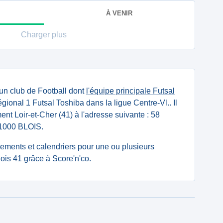
À VENIR
Charger plus
un club de Football dont
l'équipe principale Futsal
ional 1 Futsal Toshiba dans la ligue Centre-Vl.. Il
ent Loir-et-Cher (41) à l'adresse suivante : 58
000 BLOIS.
ssements et calendriers pour une ou plusieurs
ois 41 grâce à Score'n'co.