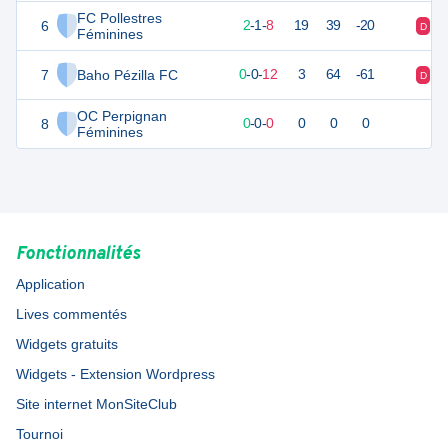
FC Pollestres
6
6
12
2
-
1
-
8
19
39
-20
D
D
Féminines
7
Baho Pézilla FC
0
12
0
-
0
-
12
3
64
-61
D
D
OC Perpignan
8
0
0
0
-
0
-
0
0
0
0
Féminines
Fonctionnalités
Application
Lives commentés
Widgets gratuits
Widgets - Extension Wordpress
Site internet MonSiteClub
Tournoi