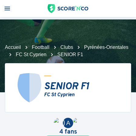
Accueil
Football
Clubs
Pyrénées-Orientales
FC St Cyprien
SENIOR F1
SENIOR F1
FC St Cyprien
A
4
fans