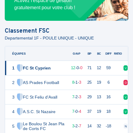
Activez l'espace de gestion
gratuitement pour votre club !
Classement
FSC
Departemental 1F - POULE UNIQUE - UNIQUE
ÉQUIPES
PTS
JO
G-N-P
BP
BC
DIFF
RATIO
1
FC St Cyprien
36
12
12
-
0
-
0
71
12
59
V
V
2
AS Prades Football
25
12
8
-
1
-
3
25
19
6
D
V
3
FC St Feliu d'Avall
23
12
7
-
2
-
3
29
13
16
V
N
4
A.S.C. St Nazaire
20
12
7
-
0
-
4
37
19
18
V
V
Le Boulou St Jean Pla
5
11
12
3
-
2
-
7
14
32
-18
N
V
de Corts FC