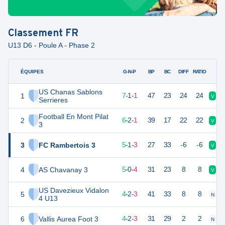
Classement
FR
U13 D6 - Poule A - Phase 2
ÉQUIPES
PTS
JO
G-N-P
BP
BC
DIFF
RATIO
US Chanas Sablons
1
22
9
7
-
1
-
1
47
23
24
24
V
V
Serrieres
Football En Mont Pilat
2
20
9
6
-
2
-
1
39
17
22
22
V
V
3
3
FC Rambertois 3
16
9
5
-
1
-
3
27
33
-6
-6
V
D
4
AS Chavanay 3
15
9
5
-
0
-
4
31
23
8
8
V
V
US Davezieux Vidalon
5
14
9
4
-
2
-
3
41
33
8
8
N
D
4 U13
6
Vallis Aurea Foot 3
14
9
4
-
2
-
3
31
29
2
2
N
V