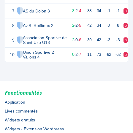
7
AS du Dolon 3
11
9
3
-
2
-
4
33
34
-1
-1
D
V
8
Av.S. Roiffieux 2
8
9
2
-
2
-
5
42
34
8
8
D
D
Association Sportive de
9
5
9
2
-
0
-
6
39
42
-3
-3
D
D
Saint Uze U13
Union Sportive 2
10
2
9
0
-
2
-
7
11
73
-62
-62
D
D
Vallons 4
Fonctionnalités
Application
Lives commentés
Widgets gratuits
Widgets - Extension Wordpress